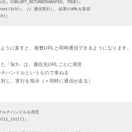
$ch, CURLOPT_RETURNTRANSFER, TRUE);

l_exec($ch);  // 通信実行し、結果のXMLを取得

ように直すと、複数URLと同時通信できるようになります
きた「$ch」は、通信先URLごとに用意
ルチハンドルというもので束ねる
に対し、実行を指示（＝同時に通信が走る）
マルチハンドルを用意

lti_init();
