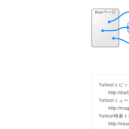
Yahoo!ト
http://da
Yahoo!ミ
http://ma
Yahoo!検索
http://se