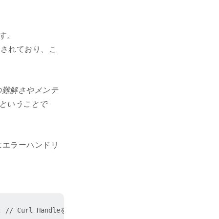
す。
追加されており、こ
の難解さやメンテ
ということで
はエラーハンドリ
); // Curl Handleを用意
