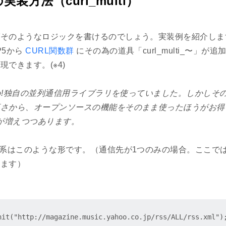
装方法（curl_multi）
ばそのようなロジックを書けるのでしょう。実装例を紹介しま
P5から
CURL関数群
にその為の道具「curl_multi_〜」が
できます。(※4)
hoo!独自の並列通信用ライブラリを使っていました。しかしそ
高さから、オープンソースの機能をそのまま使ったほうがお得
の採用が増えつつあります。
本系はこのような形です。（通信先が1つのみの場合。ここで
います）
nit("http://magazine.music.yahoo.co.jp/rss/ALL/rss.xml"