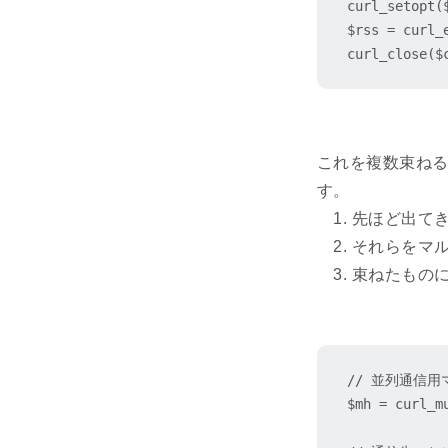
curl_setopt(
$rss = cur
これを複数束ねる
す。
1. 先ほど出て
2. それらをマ
3. 束ねたもの
// 並列通信用
$mh = curl_mu