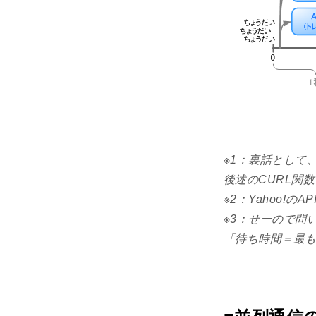
※1：裏話として、Y
後述のCURL関
※2：Yahoo!
※3：せーので問
「待ち時間＝最も