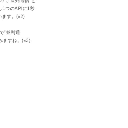
ので"直列通信"と
つのAPIに1秒
す。(※2)
で"並列通
ますね。(※3)