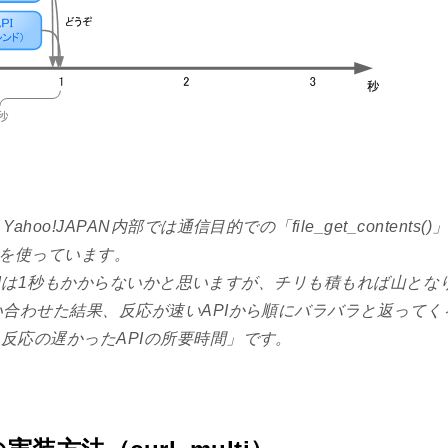
ahoo!JAPAN内部では通信目的での「file_get_contents
数を使っています。
のAPIは1秒もかからないかと思いますが、チリも積もれば山とな
い合わせた結果、反応が速いAPIから順にバラバラと返って
反応の遅かったAPIの所要時間」です。