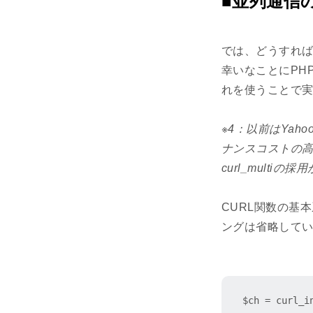
■並列通信の実
では、どうすれ
幸いなことにPH
れを使うことで実現
※4：以前はYa
ナンスコストの
curl_multi
CURL関数の基
ングは省略して
$ch = curl_i