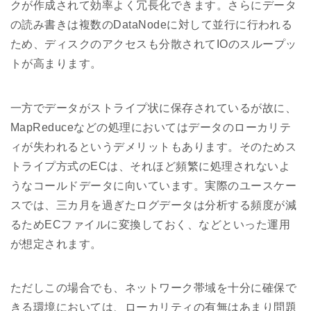
クが作成されて効率よく冗長化できます。さらにデータ
の読み書きは複数のDataNodeに対して並行に行われる
ため、ディスクのアクセスも分散されてIOのスループッ
トが高まります。
一方でデータがストライプ状に保存されているが故に、
MapReduceなどの処理においてはデータのローカリテ
ィが失われるというデメリットもあります。そのためス
トライプ方式のECは、それほど頻繁に処理されないよ
うなコールドデータに向いています。実際のユースケー
スでは、三カ月を過ぎたログデータは分析する頻度が減
るためECファイルに変換しておく、などといった運用
が想定されます。
ただしこの場合でも、ネットワーク帯域を十分に確保で
きる環境においては、ローカリティの有無はあまり問題