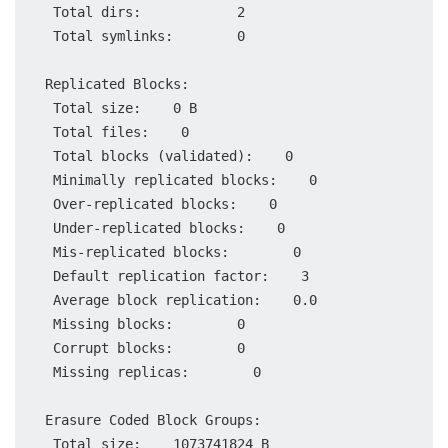
 Total dirs:            2

 Total symlinks:        0

Replicated Blocks:

 Total size:    0 B

 Total files:    0

 Total blocks (validated):    0

 Minimally replicated blocks:    0

 Over-replicated blocks:    0

 Under-replicated blocks:    0

 Mis-replicated blocks:        0

 Default replication factor:    3

 Average block replication:    0.0

 Missing blocks:        0

 Corrupt blocks:        0

 Missing replicas:        0

Erasure Coded Block Groups:

 Total size:    1073741824 B
