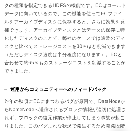
クの種類を指定できるHDFSの機能です。ECはコールド
データに向いているので、この機能を使ってECファイ
ルをアーカイブディスクに保存すると、さらに効果を発
揮できます。アーカイブディスクとはデータの保存に特
化したディスクのことで、弊社のケースでは通常のディ
スクと比べてストレージコストを30％ほど削減できます
（ただしディスク速度は半分程度になります）。ECと
合わせて約65％ものストレージコストを削減することが
できました。
運用からコミュニティーへのフィードバック
昨年の秋頃にECにまつわるバグが原因で、DataNodeか
らNameNodeへ送信されるブロック情報が適切に処理さ
れず、ブロックの復元作業が停止してしまう事故が起こ
りました。このバグまれな状況で発生するため開発段階