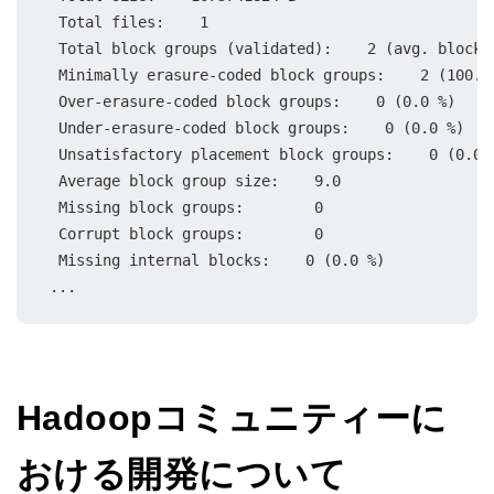
 Total files:    1

 Total block groups (validated):    2 (avg. block g
 Minimally erasure-coded block groups:    2 (100.0 
 Over-erasure-coded block groups:    0 (0.0 %)

 Under-erasure-coded block groups:    0 (0.0 %)

 Unsatisfactory placement block groups:    0 (0.0 %
 Average block group size:    9.0

 Missing block groups:        0

 Corrupt block groups:        0

 Missing internal blocks:    0 (0.0 %)

...
Hadoopコミュニティーに
おける開発について