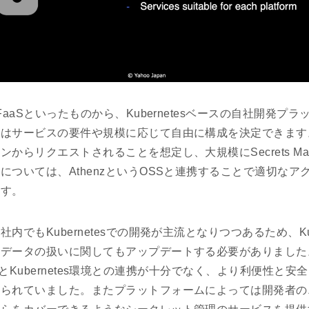
FaaSといったものから、Kubernetesベースの自社開発プ
者はサービスの要件や規模に応じて自由に構成を決定できます
からリクエストされることを想定し、大規模にSecrets Man
については、AthenzというOSSと連携することで適切なア
ます。
内でもKubernetesでの開発が主流となりつつあるため、Kub
トデータの扱いに関してもアップデートする必要がありました
nagerとKubernetes環境との連携が十分でなく、より利便性
められていました。またプラットフォームによっては開発者の