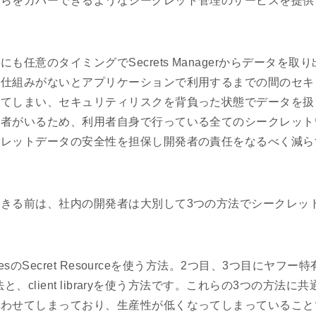
れらをカバーできるようなシークレット管理のサービスを提供
も任意のタイミングでSecrets Managerからデータを取
や仕組みがないとアプリケーションで利用するまでの間のセキ
ってしまい、セキュリティリスクを背負った状態でデータを扱
用者がいるため、利用者自身で行っている全てのシークレット
クレットデータの安全性を担保し開発者の責任をなるべく減ら
きる前は、社内の開発者は大別して3つの方法でシークレッ
etesのSecret Resourceを使う方法。2つ目、3つ目にヤフ
方法と、client libraryを使う方法です。これらの3つの方法
負わせてしまっており、生産性が低くなってしまっていること