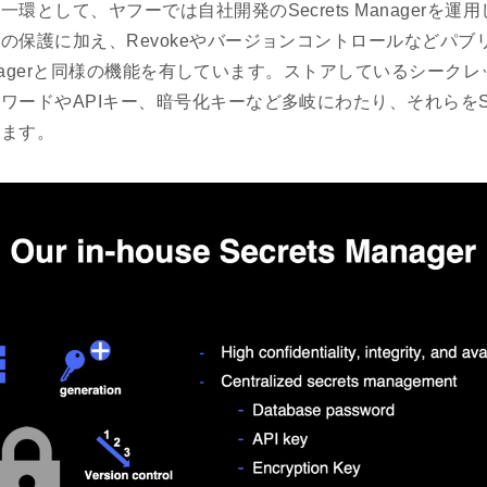
環として、ヤフーでは自社開発のSecrets Managerを運
の保護に加え、Revokeやバージョンコントロールなどパブ
 Managerと同様の機能を有しています。ストアしているシーク
ードやAPIキー、暗号化キーなど多岐にわたり、それらをSecret
います。