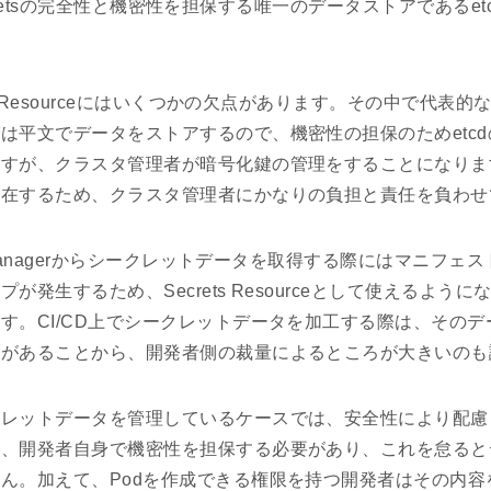
s Secretsの完全性と機密性を担保する唯一のデータストアであるe
ts Resourceにはいくつかの欠点があります。その中で代表的な
は平文でデータをストアするので、機密性の担保のためetc
ますが、クラスタ管理者が暗号化鍵の管理をすることになりま
存在するため、クラスタ管理者にかなりの負担と責任を負わせ
s Managerからシークレットデータを取得する際にはマニフェ
が発生するため、Secrets Resourceとして使えるよう
す。CI/CD上でシークレットデータを加工する際は、その
要があることから、開発者側の裁量によるところが大きいのも
クレットデータを管理しているケースでは、安全性により配慮
は、開発者自身で機密性を担保する必要があり、これを怠ると
ん。加えて、Podを作成できる権限を持つ開発者はその内容