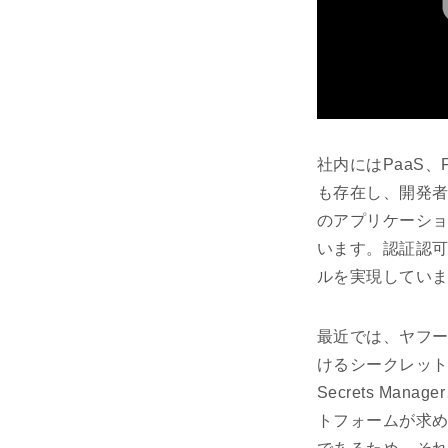
社内にはPaaS、
も存在し、開発
のアプリケーション
います。認証認可
ルを実現してい
最近では、ヤフー社
けるシークレッ
Secrets Ma
トフォームが求