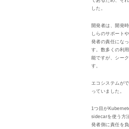
であるため、そ
した。
開発者は、開発時に
しらのサポート
発者の責任にな
す。数多くの利
能ですが、シー
す。
エコシステムがで
っていました。
1つ目がKubern
sidecarを使う
発者側に責任を