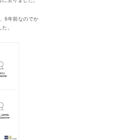
合に至りました。
5、6年前なのでか
した。