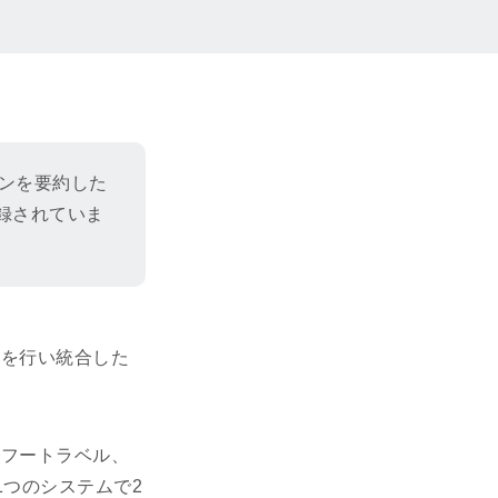
ンを要約した
録されていま
ルを行い統合した
ヤフートラベル、
1つのシステムで2