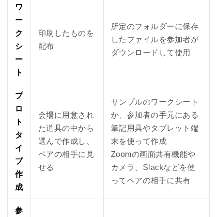
ワ
ー
所定のフォルダーに保存
ク
印刷したものを
したファイルを参加者が
シ
配布
ダウンロードして使用
ー
ト
プ
サンプルのワークシート
ロ
会場に用意され
か、参加者の手元にある
ト
た道具の中から
筆記用具やタブレット端
タ
選んで作成し、
末を使って作成
イ
ペアの相手に見
Zoomの画面共有機能や
プ
せる
カメラ、Slackなどを使
作
ってペアの相手に共有
成
参