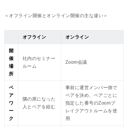
＜オフライン開催とオンライン開催の主な違い＞
オフライン
オンライン
開
催
社内のセミナー
Zoom会議
場
ルーム
所
ペ
事前に運営メンバー側で
ア
ペアを決め、ペアごとに
隣の席になった
ワ
指定した番号のZoomブ
人とペアを組む
ー
レイクアウトルームを使
ク
用