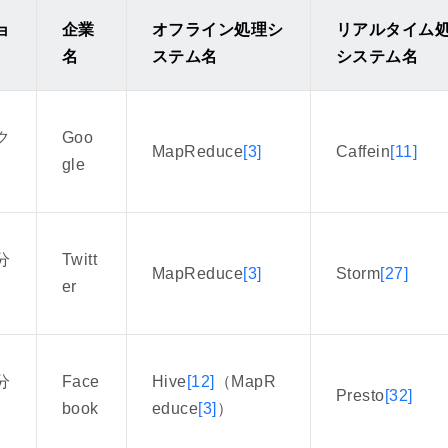
ョ
企業
オフライン処理シ
リアルタイム
名
ステム名
システム名
ク
Goo
MapReduce
[3]
Caffein
[11]
gle
分
Twitt
MapReduce
[3]
Storm
[27]
er
分
Face
Hive
[12]
（MapR
Presto
[32]
book
educe
[3]
）