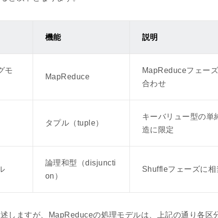
機能
説明
グモ
MapReduceフェ
MapReduce
合わせ
キーバリュー型の単
タプル（tuple）
造に限定
論理和型（disjuncti
ル
Shuffleフェーズに
on）
述しますが、MapReduceの処理モデルは、上記の通り各