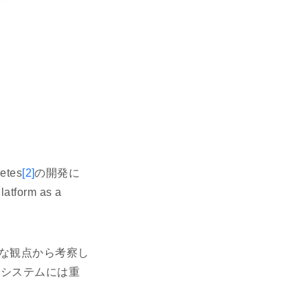
tes
[2]
の開発に
rm as a
な観点から考察し
散システムには重