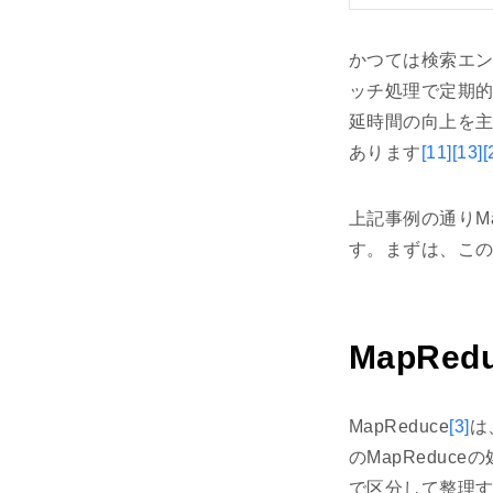
かつては検索エ
ッチ処理で定期
延時間の向上を
あります
[11]
[13]
[
上記事例の通りMap
す。まずは、この
MapRe
MapReduce
[3]
は
のMapRedu
で区分して整理