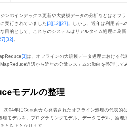
ンジンのインデックス更新や大規模データの分析などはオフラ
的に実行されていました
[3]
[12]
[27]
。しかし、近年は利用者へ
主な目的として、これらのシステムはリアルタイム処理に刷新
27]
[32]
。
Reduce
[3]
は、オフラインの大規模データ処理における代
MapReduce近辺から近年の分散システムの動向を整理して
duceモデルの整理
、2004年にGoogleから発表されたオフライン処理の代表
ceの処理モデルを、プログラミングモデル、データモデル、論
すると以下となります。