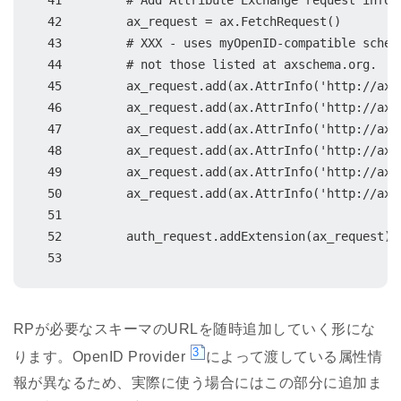
 41         # Add Attribute Exchange request inform
 42         ax_request = ax.FetchRequest()

 43         # XXX - uses myOpenID-compatible schema
 44         # not those listed at axschema.org.

 45         ax_request.add(ax.AttrInfo('http://axs
 46         ax_request.add(ax.AttrInfo('http://axs
 47         ax_request.add(ax.AttrInfo('http://axs
 48         ax_request.add(ax.AttrInfo('http://axs
 49         ax_request.add(ax.AttrInfo('http://axs
 50         ax_request.add(ax.AttrInfo('http://axs
 51

 52         auth_request.addExtension(ax_request)

 53
RPが必要なスキーマのURLを随時追加していく形にな
3
ります。OpenID Provider
によって渡している属性情
報が異なるため、実際に使う場合にはこの部分に追加ま