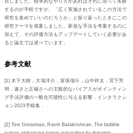
目しました。標準的なやり方があればそれに添って実験
するのが手軽ですが、「広く実施されているこの方法で
研究を進めていいのだろうか」と振り返ったときにこの
研究テーマを発案しました。新規な手法を考案するのに
加えて、その評価方法もアップデートしていく必要があ
ると論文では述べています。
参考文献
[1] 木下大樹，大塲洋介，富張瑠斗，山中祥太，宮下芳
明．速さと正確さへの主観的なバイアスがポインティン
グ手法評価の一般化可能性に与える影響．インタラクシ
ョン2023予稿集．
[2] Tovi Grossman, Ravin Balakrishnan. The bubble
cursor: enhancing target acquisition by dynamic