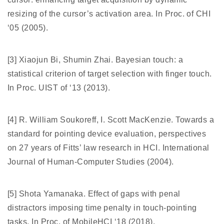
resizing of the cursor’s activation area. In Proc. of CHI
‘05 (2005).
[3] Xiaojun Bi, Shumin Zhai. Bayesian touch: a
statistical criterion of target selection with finger touch.
In Proc. UIST of ‘13 (2013).
[4] R. William Soukoreff, I. Scott MacKenzie. Towards a
standard for pointing device evaluation, perspectives
on 27 years of Fitts’ law research in HCI. International
Journal of Human-Computer Studies (2004).
[5] Shota Yamanaka. Effect of gaps with penal
distractors imposing time penalty in touch-pointing
tasks. In Proc. of MobileHCI ‘18 (2018).