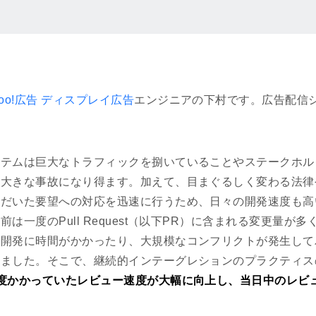
hoo!広告 ディスプレイ広告
エンジニアの下村です。広告配信
。
ステムは巨大なトラフィックを捌いていることやステークホル
も大きな事故になり得ます。加えて、目まぐるしく変わる法律
ただいた要望への対応を迅速に行うため、日々の開発速度も高
は一度のPull Request（以下PR）に含まれる変更量が
能開発に時間がかかったり、大規模なコンフリクトが発生して
いました。そこで、継続的インテーグレションのプラクティス
程度かかっていたレビュー速度が大幅に向上し、当日中のレビ