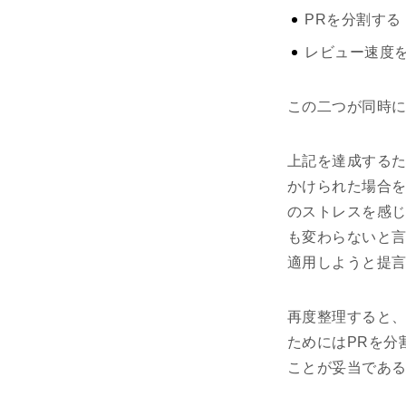
PRを分割する
レビュー速度
この二つが同時
上記を達成する
かけられた場合
のストレスを感
も変わらないと
適用しようと提
再度整理すると、
ためにはPRを分
ことが妥当であ