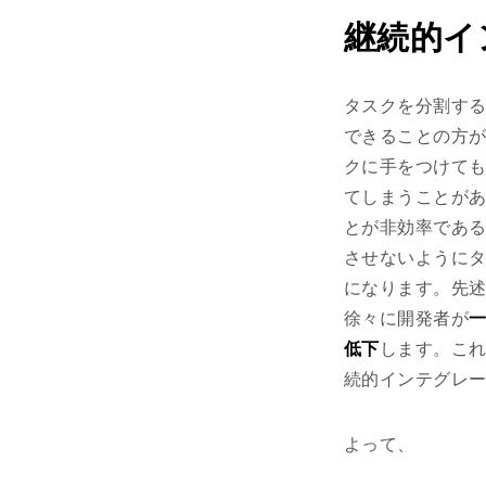
継続的イ
タスクを分割す
できることの方
クに手をつけて
てしまうことが
とが非効率であ
させないように
になります。先
徐々に開発者が
低下
します。これ
続的インテグレ
よって、