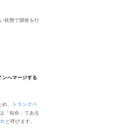
い状態で開発を行
インへマージする
ため、
トランクベ
は「短命」である
ch
と呼びます。