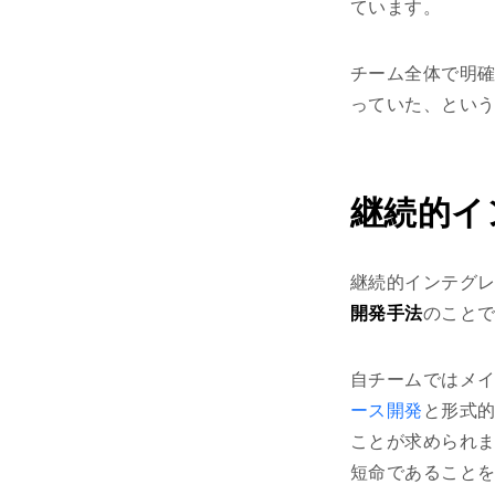
ています。
チーム全体で明
っていた、とい
継続的イ
継続的インテグ
開発手法
のこと
自チームではメイ
ース開発
と形式
ことが求められ
短命であること